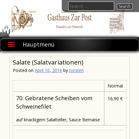
Skip
Search
to
for:
content
Gasthaus
zur Post
Hauptmenü
Salate (Salatvariationen)
Posted on
April 10, 2016
by
torsten
Normal
70. Gebratene Scheiben vom
16,90 €
Schweinefilet
auf knackigem Salatteller, Sauce Bernaise